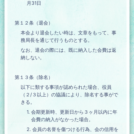
月31日
第１２条（退会）
本会より退会したい時は、文章をもって、事
務局長を通じて行うものとする。
なお、退会の際には、既に納入した会費は返
納しない。
第１３条（除名）
以下に類する事項が認められた場合、役員
（２/３以上）の協議により、除名する事がで
きる。
1. 会期更新時、更新日から３ヶ月以内に年
会費の納入がなかった場合。
2. 会員の名誉を傷つける行為、会の信用を