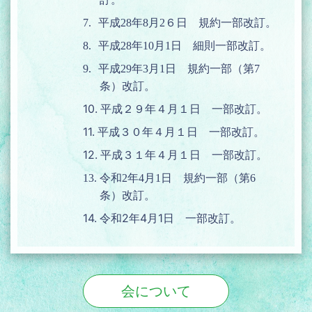
7.
平成
28
年
8
月
2
６日 規約一部改訂。
8.
平成
28
年
10
月
1
日 細則一部改訂。
9.
平成
29
年
3
月
1
日 規約一部（第
7
条）改訂。
10.
平成２９年４月１日 一部改訂。
11.
平成３０年４月１日 一部改訂。
12.
平成３１年４月１日 一部改訂。
13.
令和
2
年
4
月
1
日 規約一部（第
6
条）改訂。
14.
2
4
1
令和
年
月
日 一部改訂。
会について