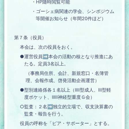
・HP随時閲覧可能
・ゴーシェ病関連の学会、シンポジウム
等開催お知らせ（年間20件ほど）
第７条（役員）
本会は、次の役員をおく。
●運営役員➡本会の活動の核となり推進にあ
たる。定員3名以上。
（事務局住所、会計、新規窓口・名簿管
理、会報作成、啓発活動企画運営）
●型別連絡係各１名以上（ⅠⅢ型成人、Ⅲ型軽
度ポケット、ⅡⅢ神経型重度Ｇ会）
○監査：２名➡独立的立場で、収支決算書の
監査・報告を行う。
役員の呼称を「ピア・サポーター」とする。