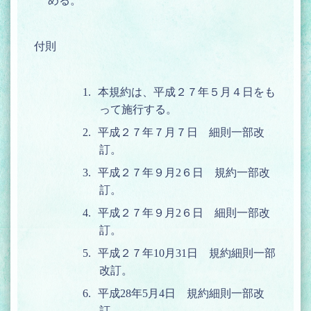
付則
1.
本規約は、平成２７年５月４日をも
って施行する。
2.
平成２７年７月７日 細則一部改
訂。
3.
平成２７年９月
2
６日 規約一部改
訂。
4.
平成２７年９月
2
６日 細則一部改
訂。
5.
平成２７年
10
月
31
日 規約細則一部
改訂。
6.
平成
28
年
5
月
4
日 規約細則一部改
訂。