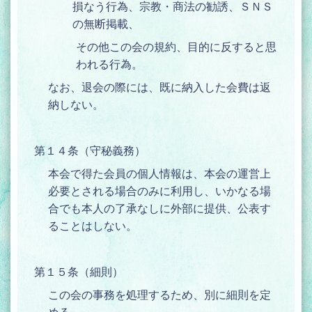
損なう行為、宗教・商法の勧誘、ＳＮＳ
の無断掲載、
その他この会の規約、目的に反すると思
われる行為。
なお、退会の際には、既に納入した会費は返
納しない。
第１４条（守秘義務）
本会で得た会員の個人情報は、本会の運営上
必要とされる場合のみに利用し、いかなる場
合でも本人の了承なしに外部に提供、公表す
ることはしない。
第１５条（細則）
この会の事務を処理するため、別に細則を定
める。