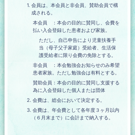
1. 会員は、本会員と非会員、賛助会員で構
成される。
本会員 ：本会の目的に賛同し、会費を
払い入会登録した患者および家族。
ただし、自己申告により児童扶養手
当（母子父子家庭）受給者、生活保
護受給者に限り会費の免除とする。
非会員 ：本会勉強会お知らせのみ希望
患者家族。ただし勉強会は有料とする。
賛助会員：本会の目的に賛同し支援する
為に入会登録した個人または団体
2. 会費は、総会において決定する。
3. 会費は、年会費として各年度３ヶ月以内
（６月末まで）に会計まで納入する。