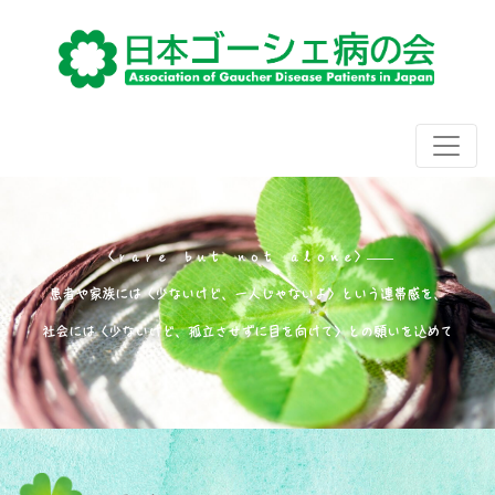
〈ｒａｒｅ ｂｕｔ ｎｏｔ ａｌｏｎｅ〉――
患者や家族には〈少ないけど、一人じゃないよ〉という連帯感を、
社会には〈少ないけど、孤立させずに目を向けて〉との願いを込めて