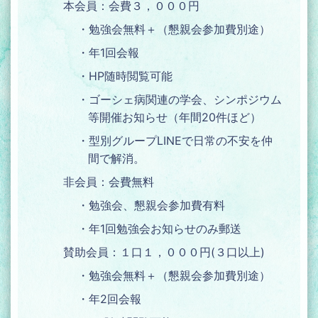
本会員：会費３，０００円
・勉強会無料＋（懇親会参加費別途）
・年1回会報
・HP随時閲覧可能
・ゴーシェ病関連の学会、シンポジウム
等開催お知らせ（年間20件ほど）
・型別グループLINEで日常の不安を仲
間で解消。
非会員：会費無料
・勉強会、懇親会参加費有料
・年1回勉強会お知らせのみ郵送
賛助会員：１口１，０００円(３口以上)
・勉強会無料＋（懇親会参加費別途）
・年2回会報