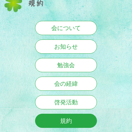
規約
会について
お知らせ
勉強会
会の経緯
啓発活動
規約