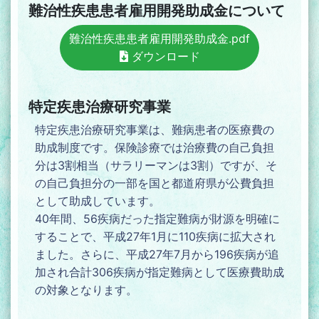
難治性疾患患者雇用開発助成金について
難治性疾患患者雇用開発助成金.pdf
ダウンロード
特定疾患治療研究事業
特定疾患治療研究事業は、難病患者の医療費の
助成制度です。保険診療では治療費の自己負担
分は3割相当（サラリーマンは3割）ですが、そ
の自己負担分の一部を国と都道府県が公費負担
として助成しています。
40年間、56疾病だった指定難病が財源を明確に
することで、平成27年1月に110疾病に拡大され
ました。さらに、平成27年7月から196疾病が追
加され合計306疾病が指定難病として医療費助成
の対象となります。