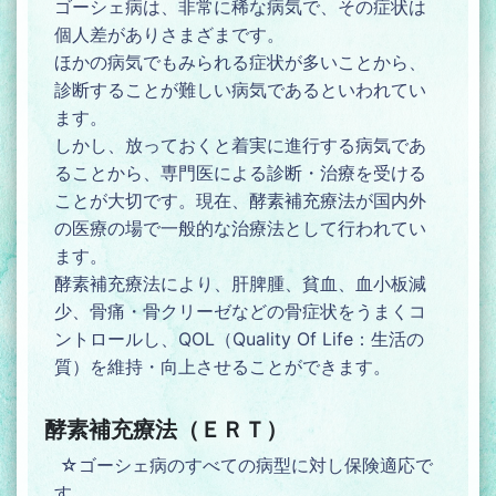
ゴーシェ病は、非常に稀な病気で、その症状は
個人差がありさまざまです。
ほかの病気でもみられる症状が多いことから、
診断することが難しい病気であるといわれてい
ます。
しかし、放っておくと着実に進行する病気であ
ることから、専門医による診断・治療を受ける
ことが大切です。現在、酵素補充療法が国内外
の医療の場で一般的な治療法として行われてい
ます。
酵素補充療法により、肝脾腫、貧血、血小板減
少、骨痛・骨クリーゼなどの骨症状をうまくコ
ントロールし、QOL（Quality Of Life：生活の
質）を維持・向上させることができます。
酵素補充療法（ＥＲＴ）
☆ゴーシェ病のすべての病型に対し保険適応で
す