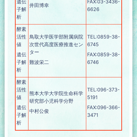
遺伝
FAX:03-3436-
井田博幸
子解
6626
析
酵素
活性
鳥取大学医学部附属病院
TEL:0859-38-
値
次世代高度医療推進セン
6745
ター
遺伝
FAX:0859-38-
子解
難波栄二
6746
析
酵素
活性
TEL:096-373-
熊本大学大学院生命科学
値
5191
研究部小児科学分野
遺伝
FAX:096-366-
中村公俊
子解
3471
析