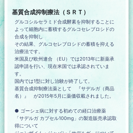
基質合成抑制療法（ＳＲＴ）
グルコシルセラミド合成酵素を抑制することに
よって細胞内に蓄積するグルコセレブロシドの
合成を抑制し
その結果、グルコセレブロシドの蓄積を抑える
治療法です。
米国及び欧州連合 （EU）では2013年に新薬承
認申請を行い、現在米国では承認されていま
す。
国内では1型に対し治験が終了して。
基質合成抑制療法薬として 『サデルガ（商品
名）』 が2015年5月に薬価収載されました。
● ゴーシェ病に対する初めての経口治療薬
「サデルガ カプセル100mg」の製造販売承認取
得について
ジェンザイム・ジャパン「サデルガ」について