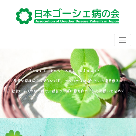
〈ｒａｒｅ ｂｕｔ ｎｏｔ ａｌｏｎｅ〉――
患者や家族には〈少ないけど、一人じゃないよ〉という連帯感を、
社会には〈少ないけど、孤立させずに目を向けて〉との願いを込めて