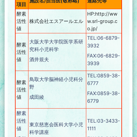
施設名/担当医(敬称略)
連絡先等
項目
酵素
HP:http://ww
活性
株式会社エスアールエル
w.srl-group.c
値
o.jp/
TEL:06-6879-
大阪大学大学院医学系研
酵素
3932
究科小児科学
活性
FAX:06-6829-
値
酒井規夫
3939
TEL:0859-38-
鳥取大学脳神経小児科分
酵素
6777
野
活性
FAX:0859-38-
値
成田綾
6779
酵素
活性
TEL:03-3433-
東京慈恵会医科大学小児
値
1111
科学講座