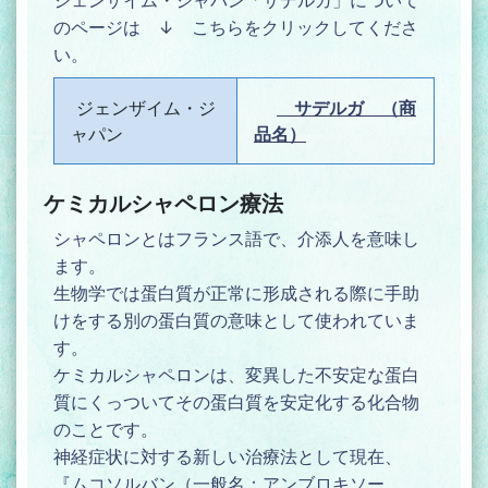
のページは ↓ こちらをクリックしてくださ
い。
ジェンザイム・ジ
サデルガ （商
ャパン
品名）
ケミカルシャペロン療法
シャペロンとはフランス語で、介添人を意味し
ます。
生物学では蛋白質が正常に形成される際に手助
けをする別の蛋白質の意味として使われていま
す。
ケミカルシャペロンは、変異した不安定な蛋白
質にくっついてその蛋白質を安定化する化合物
のことです。
神経症状に対する新しい治療法として現在、
『ムコソルバン（一般名：アンブロキソー