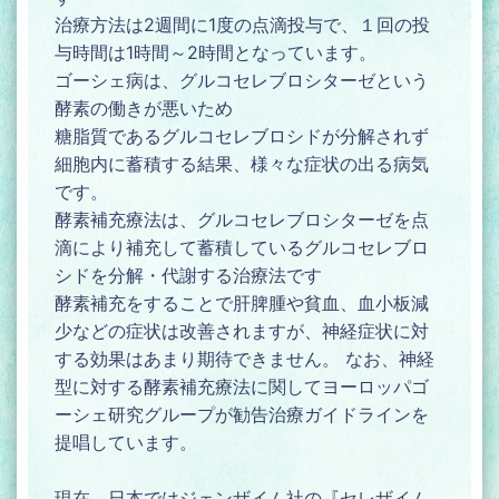
治療方法は2週間に1度の点滴投与で、１回の投
与時間は1時間～2時間となっています。
ゴーシェ病は、グルコセレブロシターゼという
酵素の働きが悪いため
糖脂質であるグルコセレブロシドが分解されず
細胞内に蓄積する結果、様々な症状の出る病気
です。
酵素補充療法は、グルコセレブロシターゼを点
滴により補充して蓄積しているグルコセレブロ
シドを分解・代謝する治療法です
酵素補充をすることで肝脾腫や貧血、血小板減
少などの症状は改善されますが、神経症状に対
する効果はあまり期待できません。 なお、神経
型に対する酵素補充療法に関してヨーロッパゴ
ーシェ研究グループが勧告治療ガイドラインを
提唱しています。
現在、日本ではジェンザイム社の『セレザイム