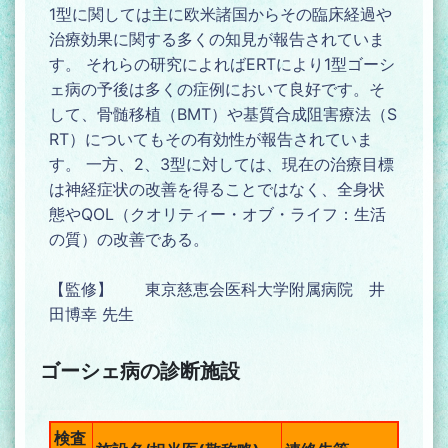
1型に関しては主に欧米諸国からその臨床経過や
治療効果に関する多くの知見が報告されていま
す。 それらの研究によればERTにより1型ゴーシ
ェ病の予後は多くの症例において良好です。そ
して、骨髄移植（BMT）や基質合成阻害療法（S
RT）についてもその有効性が報告されていま
す。 一方、2、3型に対しては、現在の治療目標
は神経症状の改善を得ることではなく、全身状
態やQOL（クオリティー・オブ・ライフ：生活
の質）の改善である。
【監修】 東京慈恵会医科大学附属病院 井
田博幸 先生
ゴーシェ病の診断施設
検査