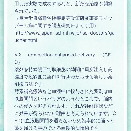
用した実験で成功するなど、新たな治療も開発
されている。
（厚生労働省難治性疾患等政策研究事業ライソ
ゾーム病に関する調査研究班より引用）
http://www.japan-lsd-mhlw.jp/lsd_doctors/ga
ucher.html
※２ convection-enhanced delivery （CE
D）
薬剤を持続陽圧で脳細胞の隙間に局所注入し高
濃度で広範囲に薬剤を行きわたらせる新しい薬
剤投与法です。
酵素補充療法など血液中に投与された薬剤は血
液脳関門というバリアのようなところで、脳内
への侵入を抑えられます。これが神経症状など
に効果が得られない理由と考えられています。C
EDは血液脳関門を通らないため効率的に脳へと
薬を届ける事のできる画期的な技術です。