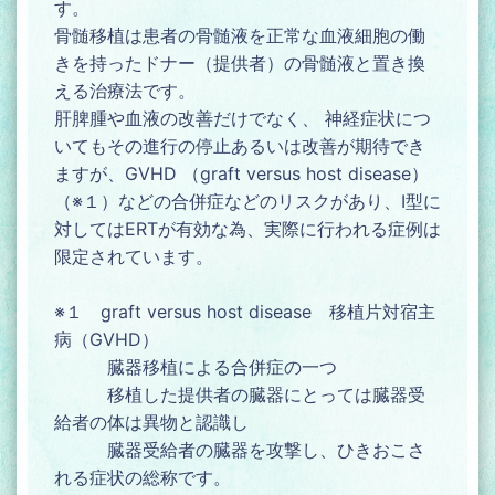
す。
骨髄移植は患者の骨髄液を正常な血液細胞の働
きを持ったドナー（提供者）の骨髄液と置き換
える治療法です。
肝脾腫や血液の改善だけでなく、 神経症状につ
いてもその進行の停止あるいは改善が期待でき
ますが、GVHD （graft versus host disease）
（※１）などの合併症などのリスクがあり、Ⅰ型に
対してはERTが有効な為、実際に行われる症例は
限定されています。
※１ graft versus host disease 移植片対宿主
病（GVHD）
臓器移植による合併症の一つ
移植した提供者の臓器にとっては臓器受
給者の体は異物と認識し
臓器受給者の臓器を攻撃し、ひきおこさ
れる症状の総称です。