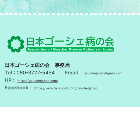
日本ゴーシェ病の会 事務局
Tel
: 080-3727-5454
Email
:
gaucherjapan@gmail.com
HP
:
https://gaucherjapan.com/
Facebook
:
https://www.facebook.com/gaucherjapan