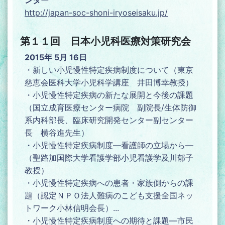
http://japan-soc-shoni-iryoseisaku.jp/
第１１回 日本小児科医療対策研究会
2015年 5月 16日
・新しい小児慢性特定疾病制度について（東京
慈恵会医科大学小児科学講座 井田博幸教授）
・小児慢性特定疾病の新たな展開と今後の課題
（国立成育医療センター病院 副院長/生体防御
系内科部長、臨床研究開発センター副センター
長 横谷進先生）
・小児慢性特定疾病制度―看護師の立場から―
（聖路加国際大学看護学部小児看護学及川郁子
教授）
・小児慢性特定疾病への患者・家族側からの課
題（認定ＮＰＯ法人難病のこども支援全国ネッ
トワーク小林信明会長）...
・小児慢性特定疾病制度への期待と課題―市民